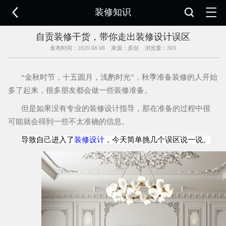

装修知识


自贡装修干货，带你走出装修设计误区
发布时间：2020.08.08 来源：原创 浏览量：
303
“金秋时节，十五圆月，浅酌时光”，秋季准备装修的人开始
多了起来，很多朋友都会做一些装修准备。
但是如果没有专业的
装修设计
指导，那在准备的过程中很
可能就会得到一些不太准确的信息。
导致自己进入了
装修设计
，今天简单挑几个误区说一说。