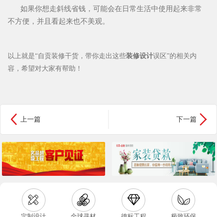
如果你想走斜线省钱，可能会在日常生活中使用起来非常
不方便，并且看起来也不美观。
以上就是“
自贡装修干货，带你走出这些
装修设计
误区
”的相关内
容，希望对大家有帮助！


上一篇
下一篇




定制设计
全球寻材
德标工程
极致环保