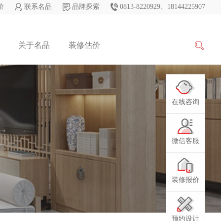
价
联系名品
品牌探索
0813-8220929、18144225907
关于名品
装修估价
在线咨询
微信客服
装修报价
预约设计