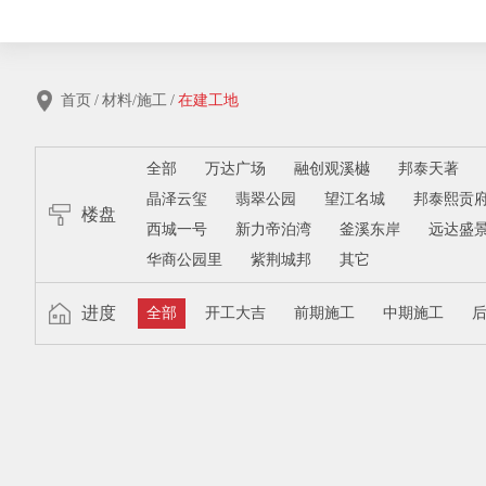
首页
/
材料/施工
/
在建工地
全部
万达广场
融创观溪樾
邦泰天著
晶泽云玺
翡翠公园
望江名城
邦泰熙贡
楼盘
西城一号
新力帝泊湾
釜溪东岸
远达盛
华商公园里
紫荆城邦
其它
进度
全部
开工大吉
前期施工
中期施工