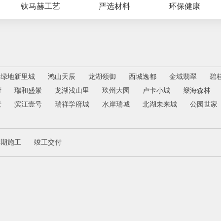
钛马赫工艺
严选材料
环保健康
绿地新里城
鸿山天辰
龙湖领御
西城逸都
金域翡翠
碧
府
瑞和盛景
龙湖浅山里
玖州大园
卢卡小城
燊海森林
景
滨江壹号
瑞祥学府城
水岸瑞城
北湖未来城
公园世家
后期施工
竣工交付