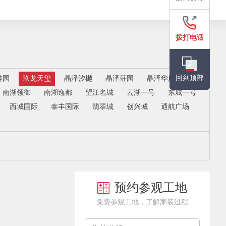
拨打电话
回到顶部
桂园
玖龙天玺
晶泽汐樾
晶泽荘园
晶泽华府
南湖领御
南湖逸都
望江名城
云湖一号
东城一号
西城国际
泰丰国际
翡翠城
创兴城
通航广场
预约参观工地
免费参观工地，了解家装过程