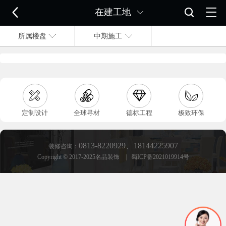

在建工地


所属楼盘
中期施工




定制设计
全球寻材
德标工程
极致环保
0813-8220929
、
18144225907
装修咨询：
Copyright © 2017-2025名品装饰 | 蜀ICP备2021019914号