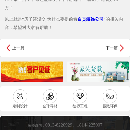
万！
以上就是“
房子还没交 为什么要提前看
自贡装饰公司
”的相关内
容，希望对大家有帮助！


上一篇
下一篇




定制设计
全球寻材
德标工程
极致环保
0813-8220929
、
18144225907
装修咨询：