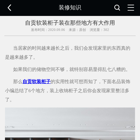

装修知识


自贡软装柜子装在那些地方有大作用
发布时间：2020.09.06 来源：原创 浏览量：
302
当居家的时间越来越长之后，我们会发现家里的东西真的
是越来越多了。
如果我们的储物空间不够，就特别容易显得乱七八糟的。
那么
自贡软装柜子
的实用性就可想而知了，下面名品装饰
小编总结了6个地方，装上收纳柜子之后你会发现家里整洁多
了。