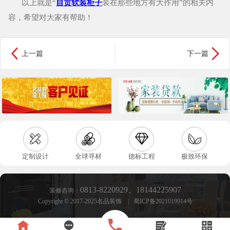
以上就是“
自贡软装柜子
装在那些地方有大作用”的相关内
容，希望对大家有帮助！


上一篇
下一篇




定制设计
全球寻材
德标工程
极致环保
0813-8220929
、
18144225907
装修咨询：
Copyright © 2017-2025名品装饰 | 蜀ICP备2021019914号